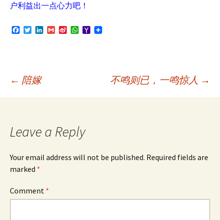
户利益出一点心力吧！
F
T
L
G
S
W
Y
a
w
i
m
i
h
a
c
i
n
a
n
a
h
e
t
k
i
a
t
o
b
t
e
l
W
s
o
o
e
d
e
A
M
o
r
I
i
p
a
Post
←
陪嫁
不鸣则已，一鸣惊人
→
k
n
b
p
i
o
l
navigation
Leave a Reply
Your email address will not be published.
Required fields are
marked
*
Comment
*