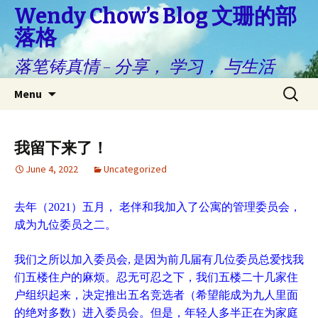
Wendy Chow’s Blog 文珊的部
落格
落笔铸真情 – 分享， 学习， 与生活
Skip
Search
Menu
to
for:
content
我留下来了！
June 4, 2022
Uncategorized
去年（2021）五月， 老伴和我加入了公寓的管理委员会，
成为九位委员之二。
我们之所以加入委员会, 是因为前几届有几位委员总爱找我
们五楼住户的麻烦。忍无可忍之下，我们五楼二十几家住
户组织起来，决定推出五名竞选者（希望能成为九人里面
的绝对多数）进入委员会。但是，年轻人多半正在为家庭