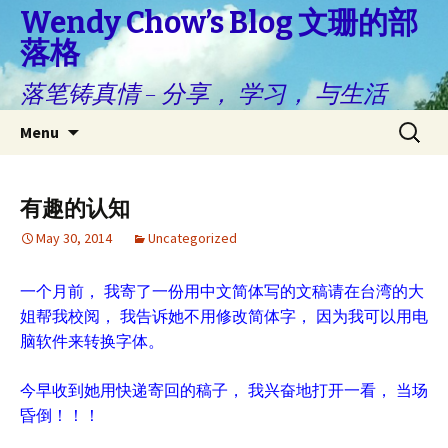
Wendy Chow’s Blog 文珊的部
落格
落笔铸真情 – 分享， 学习， 与生活
Skip
Search
Menu
to
for:
content
有趣的认知
May 30, 2014
Uncategorized
一个月前， 我寄了一份用中文简体写的文稿请在台湾的大
姐帮我校阅， 我告诉她不用修改简体字， 因为我可以用电
脑软件来转换字体。
今早收到她用快递寄回的稿子， 我兴奋地打开一看， 当场
昏倒！！！