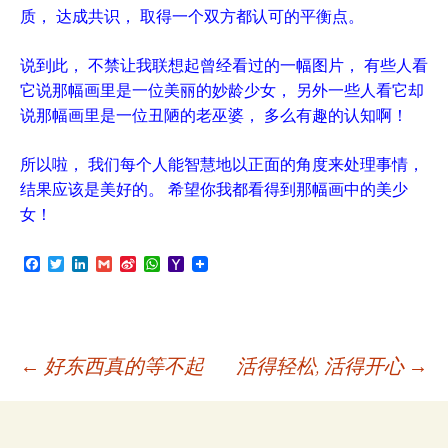
质， 达成共识， 取得一个双方都认可的平衡点。
说到此， 不禁让我联想起曾经看过的一幅图片， 有些人看
它说那幅画里是一位美丽的妙龄少女， 另外一些人看它却
说那幅画里是一位丑陋的老巫婆， 多么有趣的认知啊！
所以啦， 我们每个人能智慧地以正面的角度来处理事情，
结果应该是美好的。 希望你我都看得到那幅画中的美少
女！
F
T
L
G
S
W
Y
a
w
i
m
i
h
a
c
i
n
a
n
a
h
e
t
k
i
a
t
o
b
t
e
l
W
s
o
o
e
d
e
A
M
o
r
I
i
p
a
Post
←
好东西真的等不起
活得轻松, 活得开心
→
k
n
b
p
i
o
l
navigation