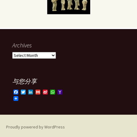
Archives
Archives
与您分享
F
T
L
G
S
W
Y
a
w
i
m
i
h
a
c
i
n
a
n
a
h
e
t
k
i
a
t
o
b
t
e
l
W
s
o
o
e
d
e
A
M
o
r
I
i
p
a
k
n
b
p
i
Proudly powered by WordPress
o
l