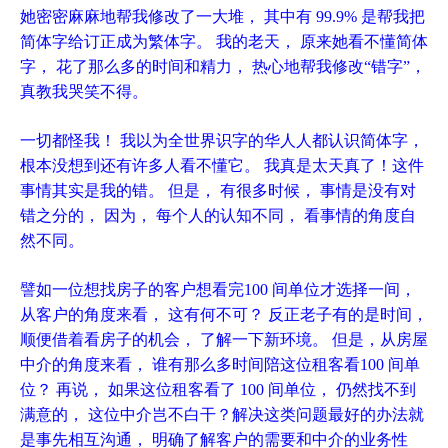
她密密麻麻地帮我修改了一大堆， 其中有 99.9% 是帮我把
简体字给订正成为繁体字。 我的老天， 原来她看不懂简体
字， 花了那么多的时间和精力， 热心地帮我修改“错字”，
真教我哭笑不得。
一切都怪我！ 我以为全世界识字的华人人都认识简体字，
根本没想到还有许多人看不懂它。 我真是太天真了！
这件
事情其实是我的错。 但是， 有很多时候， 事情是没有对
错之分的， 因为， 每个人的认知不同， 看事情的角度自
然不同。
譬如一位想找房子的客户想看完100 间单位才选择一间，
从客户的角度来看， 这有何不可？ 反正老子有的是时间，
顺便借着看房子的机会， 了解一下新环境。 但是，从房屋
中介的角度来看， 谁有那么多时间陪这位租客看100 间单
位？ 再说， 如果这位租客看了 100 间单位， 仍然找不到
满意的， 这位中介岂不白干？
解决这类问题最好的办法就
是事先相互沟通， 明确了解客户的需要和中介的业务性