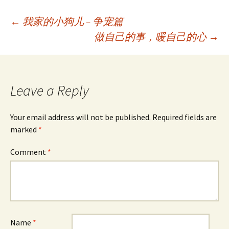
b
t
e
l
W
s
o
o
e
d
e
A
M
o
r
I
i
p
a
Post
←
我家的小狗儿 – 争宠篇
k
n
b
p
i
o
l
做自己的事，暖自己的心
→
navigation
Leave a Reply
Your email address will not be published.
Required fields are
marked
*
Comment
*
Name
*