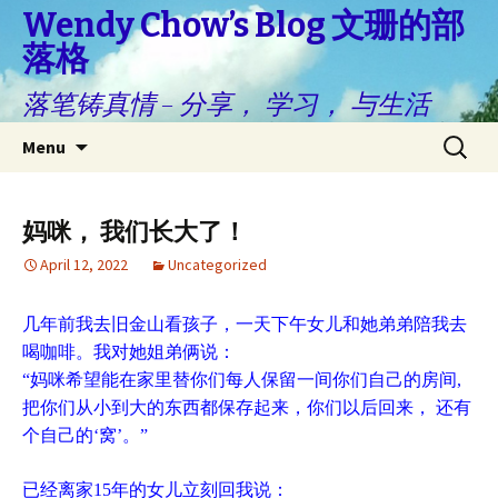
Wendy Chow’s Blog 文珊的部
落格
落笔铸真情 – 分享， 学习， 与生活
Skip
Search
Menu
to
for:
content
妈咪， 我们长大了！
April 12, 2022
Uncategorized
几年前我去旧金山看孩子，一天下午女儿和她弟弟陪我去
喝咖啡。我对她姐弟俩说：
“妈咪希望能在家里替你们每人保留一间你们自己的房间,
把你们从小到大的东西都保存起来，你们以后回来， 还有
个自己的‘窝’。”
已经离家15年的女儿立刻回我说：