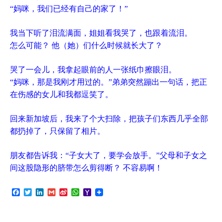
“妈咪，我们已经有自己的家了！”
我当下听了泪流满面，姐姐看我哭了，也跟着流泪。
怎么可能？ 他（她）们什么时候就长大了？
哭了一会儿，我拿起眼前的人一张纸巾擦眼泪。
“妈咪，那是我刚才用过的。”弟弟突然蹦出一句话，把正
在伤感的女儿和我都逗笑了。
回来新加坡后，我来了个大扫除，把孩子们东西几乎全部
都扔掉了，只保留了相片。
朋友都告诉我：“子女大了，要学会放手。”父母和子女之
间这股隐形的脐带怎么剪得断？ 不容易啊！
F
T
L
G
S
W
Y
a
w
i
m
i
h
a
c
i
n
a
n
a
h
e
t
k
i
a
t
o