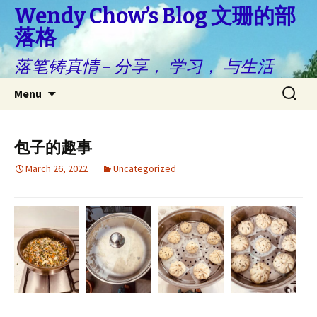
Wendy Chow’s Blog 文珊的部
落格
落笔铸真情 – 分享， 学习， 与生活
Skip
Search
Menu
to
for:
content
包子的趣事
March 26, 2022
Uncategorized