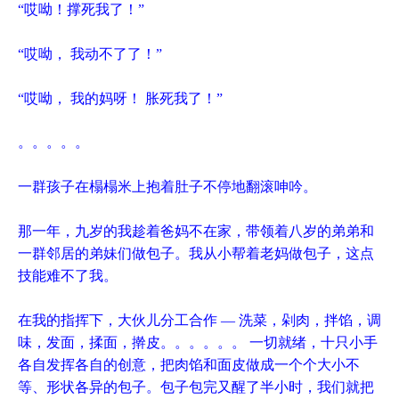
“哎呦！撑死我了！”
“哎呦， 我动不了了！”
“哎呦， 我的妈呀！ 胀死我了！”
。。。。。
一群孩子在榻榻米上抱着肚子不停地翻滚呻吟。
那一年，九岁的我趁着爸妈不在家，带领着八岁的弟弟和
一群邻居的弟妹们做包子。我从小帮着老妈做包子，这点
技能难不了我。
在我的指挥下，大伙儿分工合作 — 洗菜，剁肉，拌馅，调
味，发面，揉面，擀皮。。。。。。 一切就绪，十只小手
各自发挥各自的创意，把肉馅和面皮做成一个个大小不
等、形状各异的包子。包子包完又醒了半小时，我们就把