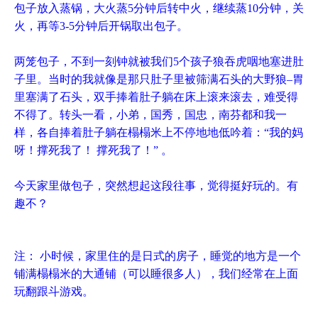
包子放入蒸锅，大火蒸5分钟后转中火，继续蒸10分钟，关
火，再等3-5分钟后开锅取出包子。
两笼包子，不到一刻钟就被我们5个孩子狼吞虎咽地塞进肚
子里。当时的我就像是那只肚子里被筛满石头的大野狼–胃
里塞满了石头，双手捧着肚子躺在床上滚来滚去，难受得
不得了。转头一看，小弟，国秀，国忠，南芬都和我一
样，各自捧着肚子躺在榻榻米上不停地地低吟着：“我的妈
呀！撑死我了！ 撑死我了！” 。
今天家里做包子，突然想起这段往事，觉得挺好玩的。有
趣不？
注： 小时候，家里住的是日式的房子，睡觉的地方是一个
铺满榻榻米的大通铺（可以睡很多人），我们经常在上面
玩翻跟斗游戏。