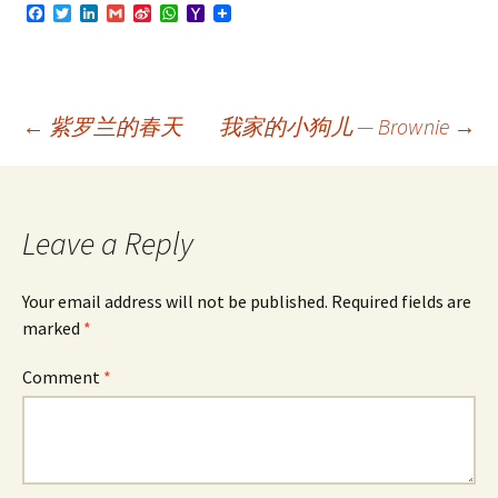
F
T
L
G
S
W
Y
a
w
i
m
i
h
a
c
i
n
a
n
a
h
e
t
k
i
a
t
o
b
t
e
l
W
s
o
o
e
d
e
A
M
o
r
I
i
p
a
Post
←
紫罗兰的春天
我家的小狗儿 — Brownie
→
k
n
b
p
i
o
l
navigation
Leave a Reply
Your email address will not be published.
Required fields are
marked
*
Comment
*