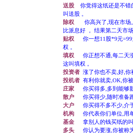
送股
你觉得这纸还是不错的,
叫送股 。
除权
你高兴了,现在市场上这
比派息好 ， 结果第二天市场
贴权
你一想11股*9元=99元
权 。
填权
你正想不通,每二天涨到10
这叫填权 。
投资者
涨了你也不卖,好,
投机者
有利你就卖,OK,你
庄家
你买得多,多到能够影
散户
你买得少,随时准备跑
大户
你买得不多不少,介于
机构
你代表你们单位,用单
基金
拿别人的钱买纸的叫
多头
你认为要涨,你被称为