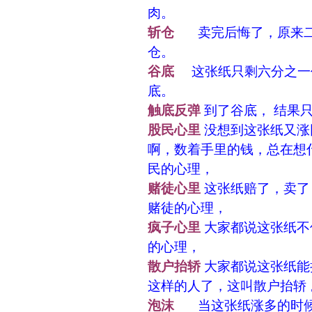
肉。
斩仓
卖完后悔了，原来二
仓。
谷底
这张纸只剩六分之一
底。
触底反弹
到了谷底， 结果
股民心里
没想到这张纸又涨
啊，数着手里的钱，总在想
民的心理，
赌徒心里
这张纸赔了，卖了
赌徒的心理，
疯子心里
大家都说这张纸不
的心理，
散户抬轿
大家都说这张纸能
这样的人了，这叫散户抬轿 
泡沫
当这张纸涨多的时候