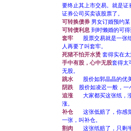
要终止其上市交易。就是证
证券公司买卖该股票了。
可转换债券
男女订婚预约某
可转债利息
到时懒婚的可得
套牢
股票交易就是一张纸（
人再要了叫套牢。
死猪不怕开水烫
套得实在太
手中有股，心中无股
套得太
无股。
跳水
股价如郭晶晶的优美
阴跌
股价如凌迟一般，一
追涨
大家都买这张纸，涨了
涨。
补仓
这张低赔了，你感觉
一张，叫补仓。
割肉
这张纸赔了，只剩半