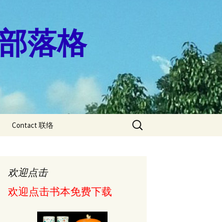
珊的部落格
Search
Contact 联络
for:
燕飛” 一輩子
盤病
欢迎点击
痛的人适合做
运动?
欢迎点击书本免费下载
秘密