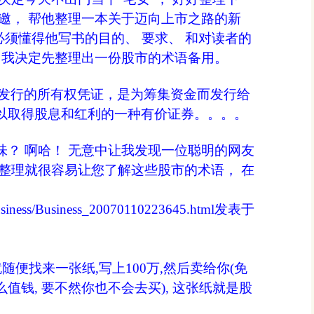
通血管的
邀， 帮他整理一本关于迈向上市之路的新
我必须懂得他写书的目的、 要求、 和对读者的
電腦當了不
 我决定先整理出一份股市的术语备用。
生活中6
发行的所有权凭证，是为筹集资金而发行给
分享靈魂
以取得股息和红利的一种有价证券。。。。
生活小常
？ 啊哈！ 无意中让我发现一位聪明的网友
整理就很容易让您了解这些股市的术语， 在
Business/Business_20070110223645.html发表于
随便找来一张纸,写上100万,然后卖给你(免
值钱, 要不然你也不会去买), 这张纸就是股