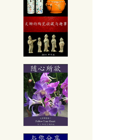
古方
用重灌!!
0個小常識
學
识