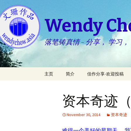
Wendy C
落笔铸真情 – 分享， 学习，
Skip
主页
简介
佳作分享-欢迎投稿
to
content
生活点滴 – 小慧
资本奇迹（
心灵园地 – 婉君
November 30, 2014
资本奇迹
难得一个美好的星期天， 我