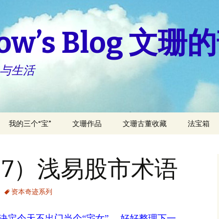
how’s Blog 文
 与生活
我的三个“宝”
文珊作品
文珊古董收藏
法宝箱
宝儿与妈咪
看我三十六变新稿
每天做“小
不得椎間
7）浅易股市术语
亚伦与妈妈
房屋的故事
坐骨神经
什么样的
柏伦与妈妈
我的娘家人
资本奇迹系列
活常識小
决定今天不出门当个“宅女”， 好好整理下一