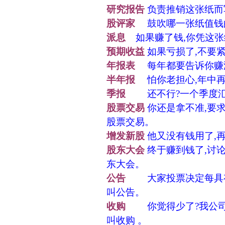
研究报告
负责推销这张纸而
股评家
鼓吹哪一张纸值钱
派息
如果赚了钱,你凭这张
预期收益
如果亏损了,不要紧
年报表
每年都要告诉你赚没
半年报
怕你老担心,年中再
季报
还不行?一个季度汇报
股票交易
你还是拿不准,要求
股票交易。
增发新股
他又没有钱用了,再
股东大会
终于赚到钱了,讨论
东大会。
公告
大家投票决定每具有1
叫公告。
收购
你觉得少了?我公司总
叫收购 。