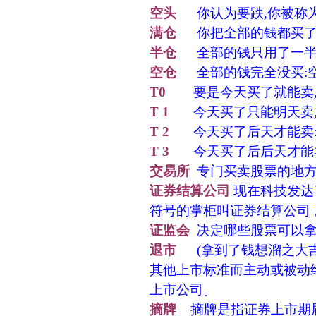
空头
你认为要跌,你被称为
满仓
你把全部的钱都买了股
半仓
全部的钱只用了一半:
空仓
全部的钱完全没买:
T0
要是今天买了就能卖,或
T 1
今天买了只能明天卖,叫
T 2
今天买了后天才能卖:T
T 3
今天买了后后天才能卖：
交易所
专门买卖股票的地方
证券结算公司
现在科技发达
符号的掌柜叫证券结算公司 
证监会
决定哪些股票可以拿
退市
(拿到了钱想溜之大吉
其他上市标准而主动或被动
上市公司。
摘牌
摘牌是指证券上市期届