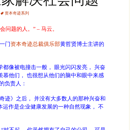
通血管的
资本奇迹系列
電腦當了不
问题的人。” – 马云。
生活中6
分享靈魂
了一门
资本奇迹总裁俱乐部
黄哲贤博士主讲的
生活小常
都像被电撞击一般， 眼光闪闪发亮， 兴奋
羡慕他们， 也很想从他们的脑中和眼中来感
位的负责人：
资本奇迹》之后， 并没有大多数人的那种兴奋和
资本运作是企业健康发展的一种自然现象， 不
：
“对不起， 你虽然拥有了自己的公司， 可是