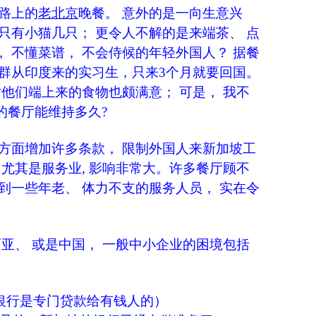
路上的
老北京
晚餐。 意外的是一向生意兴
只有小猫几只； 更令人不解的是来端茶、 点
 不懂菜谱， 不会侍候的年轻外国人？ 据餐
一群从印度来的实习生，只来3个月就要回国。
对他们端上来的食物也颇满意； 可是， 我不
的餐厅能维持多久?
方面增加许多条款， 限制外国人来新加坡工
 尤其是服务业, 影响非常大。许多餐厅顾不
到一些年老、 体力不支的服务人员， 实在令
西亚、 或是中国， 一般中小企业的困境包括
银行是专门贷款给有钱人的）