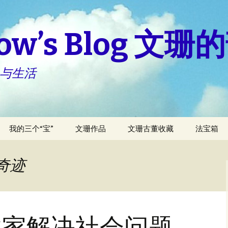
how’s Blog 文
 与生活
我的三个“宝”
文珊作品
文珊古董收藏
法宝箱
宝儿与妈咪
看我三十六变新稿
每天做“小
不得椎間
资本奇迹
亚伦与妈妈
房屋的故事
坐骨神经
什么样的
柏伦与妈妈
我的娘家人
活常識小
业家解决社会问题