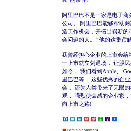
阿里巴巴不是一家是电子商
公司。 阿里巴巴能够帮助
造工作机会，开拓出崭新的
会问题的人。” 他的这番话
我曾经担心企业的上市会给社
一上市就立刻退场， 让股民
如今， 我们看到Apple、 Goog
里巴巴等， 这些优秀的企业
会， 还为人类带来了无限的
观， 强烈使命感的企业家
向上市之路!
F
T
L
G
S
W
Y
a
w
i
m
i
h
a
c
i
n
a
n
a
h
Leave a comment