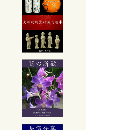
古方
用重灌!!
0個小常識
學
识