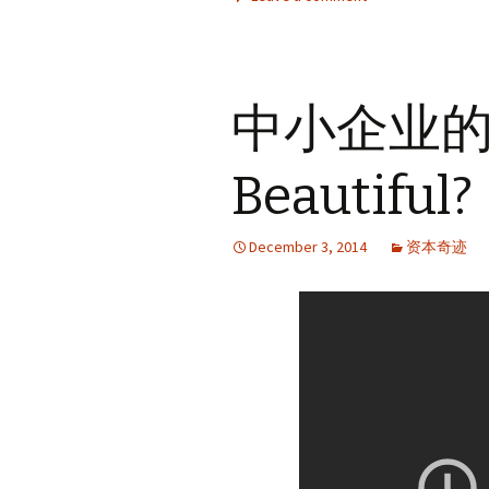
e
t
k
i
a
t
o
b
t
e
l
W
s
o
o
e
d
e
A
M
o
r
I
i
p
a
k
n
b
p
i
o
l
中小企业的困境
Beautiful?
December 3, 2014
资本奇迹