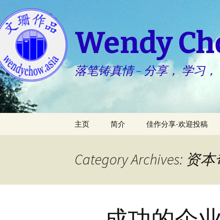
Wendy C
落笔铸真情 – 分享， 学习，
Skip
主页
简介
佳作分享-欢迎投稿
to
content
生活点滴 – 小慧
Category Archives: 
心灵园地 – 婉君
成功的企