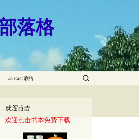
珊的部落格
Search
Contact 联络
for:
燕飛” 一輩子
盤病
欢迎点击
痛的人适合做
运动?
欢迎点击书本免费下载
秘密