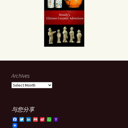
Archives
Archives
与您分享
F
T
L
G
S
W
Y
a
w
i
m
i
h
a