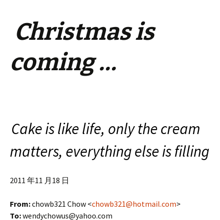
Christmas is
coming …
Cake is like life, only the cream
matters, everything
else is filling
2011 年11 月18 日
From:
chowb321 Chow <
chowb321@hotmail.com
>
To:
wendychowus@yahoo.com