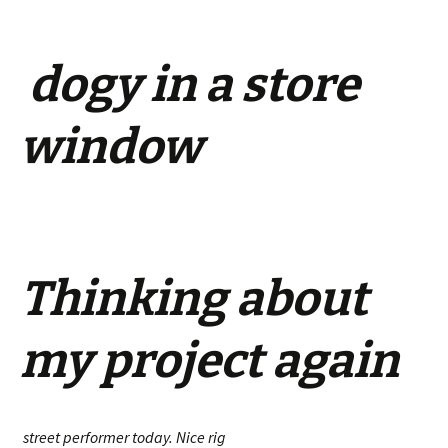
dog
y in a store
window
Thinking about
my project again
street performer today. Nice rig