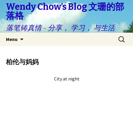
Wendy Chow’s Blog 文珊的部
落格
落笔铸真情 – 分享， 学习， 与生活
Skip
Search
Menu
to
for:
content
柏伦与妈妈
City at night