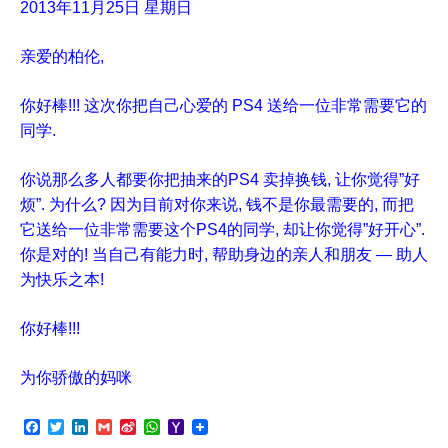
2013年11月25日 星期日
亲爱的柏伦,
你好棒!!! 这次你把自己心爱的 PS4 送给一位非常需要它的
同学.
你说那么多人都要你把抽来的PS4 卖掉换钱, 让你觉得”好
烦”. 为什么? 因为目前对你来说, 钱不是你最需要的, 而把
它送给一位非常需要这个PS4的同学, 却让你觉得”好开心”.
你是对的! 当自己有能力时, 帮助身边的亲人和朋友 — 助人
为快乐之本!
你好棒!!!
为你骄傲的妈咪
F
T
L
G
S
W
Y
a
w
i
m
i
h
a