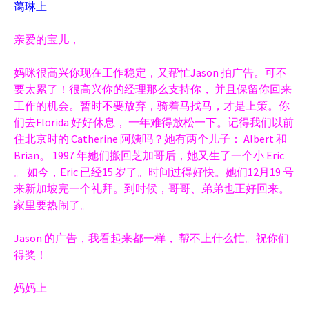
蔼琳上
亲爱的宝儿，
妈咪很高兴你现在工作稳定，又帮忙Jason 拍广告。可不
要太累了！很高兴你的经理那么支持你， 并且保留你回来
工作的机会。暂时不要放弃，骑着马找马，才是上策。
你
们去Florida 好好休息， 一年难得放松一下。记得我们以前
住北京时的 Catherine 阿姨吗？她有两个儿子： Albert 和
Brian。 1997 年她们搬回芝加哥后，她又生了一个小 Eric
。 如今，Eric 已经15 岁了。时间过得好快。她们12月19 号
来新加坡完一个礼拜。到时候，哥哥、弟弟也正好回来。
家里要热闹了。
Jason 的广告，我看起来都一样， 帮不上什么忙。祝你们
得奖！
妈妈上