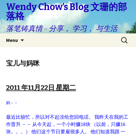
Wendy Chow’s Blog 文珊的部
落格
落笔铸真情 – 分享， 学习， 与生活
Skip
Search
Menu
to
for:
content
宝儿与妈咪
2011 年11月22日 星期二
妈－－
最近比较忙，所以对不起没给您回电话。 我昨天在我的工
作晋升 －－ 从今天起，一个小时赚18块 （以前，只赚16
块。。。） 他们这个节日要雇很多人。 他们知道我跟 一