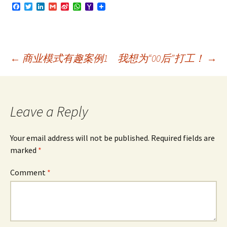
F
T
L
G
S
W
Y
a
w
i
m
i
h
a
c
i
n
a
n
a
h
e
t
k
i
a
t
o
b
t
e
l
W
s
o
o
e
d
e
A
M
o
r
I
i
p
a
Post
←
商业模式有趣案例1
我想为“00后”打工！
→
k
n
b
p
i
o
l
navigation
Leave a Reply
Your email address will not be published.
Required fields are
marked
*
Comment
*