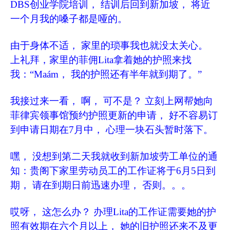
DBS创业学院培训， 结训后回到新加坡， 将近
一个月我的嗓子都是哑的。
由于身体不适， 家里的琐事我也就没太关心。
上礼拜，家里的菲佣Lita拿着她的护照来找
我：“Maám， 我的护照还有半年就到期了。”
我接过来一看， 啊， 可不是？ 立刻上网帮她向
菲律宾领事馆预约护照更新的申请， 好不容易订
到申请日期在7月中， 心理一块石头暂时落下。
嘿， 没想到第二天我就收到新加坡劳工单位的通
知：贵阁下家里劳动员工的工作证将于6月5日到
期， 请在到期日前迅速办理， 否则。。。
哎呀， 这怎么办？ 办理Lita的工作证需要她的护
照有效期在六个月以上， 她的旧护照还来不及更