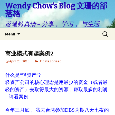
Wendy Chow’s Blog 文珊的部
落格
落笔铸真情 – 分享， 学习， 与生活
Skip
Search
Menu
to
for:
content
商业模式有趣案例2
April 25, 2015
Uncategorized
什么是“轻资产”?
轻资产公司的核心理念是用最少的资金（或者最
轻的资产）去取得最大的资源，赚取最多的利润
– 请看案例
今年三月底， 我去台湾参加DBS为期八天七夜的