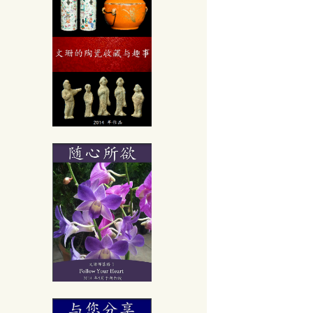
古方
用重灌!!
0個小常識
學
识