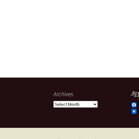
Archives
与
Archives
F
a
c
e