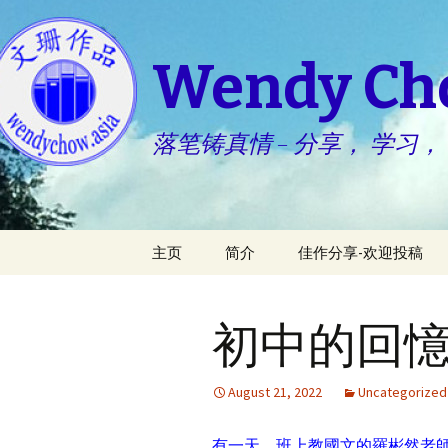
Wendy C
落笔铸真情 – 分享， 学习，
Skip
主页
简介
佳作分享-欢迎投稿
to
content
生活点滴 – 小慧
初中的回憶
心灵园地 – 婉君
August 21, 2022
Uncategorized
有一天，班上教國文的羅彬然老師