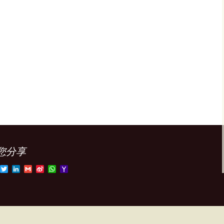
您分享
T
L
G
S
W
Y
w
i
m
i
h
a
i
n
a
n
a
h
t
k
i
a
t
o
b
t
e
l
W
s
o
o
e
d
e
A
M
o
r
I
i
p
a