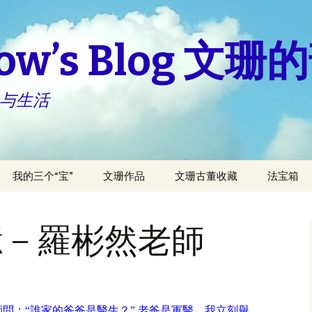
how’s Blog 文
 与生活
我的三个“宝”
文珊作品
文珊古董收藏
法宝箱
宝儿与妈咪
看我三十六变新稿
每天做“小
不得椎間
 – 羅彬然老師
亚伦与妈妈
房屋的故事
坐骨神经
什么样的
柏伦与妈妈
我的娘家人
活常識小
問：“誰家的爸爸是醫生？” 老爸是軍醫，我立刻舉