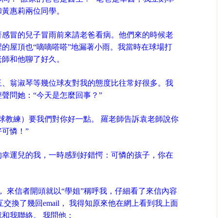
通血管的
和黃惠莉兩位同學。
電腦當了不
著感冒的兒子冒雨前來請老爸看病。他們來的時候老
的屋頂也“嘀嘀嗒嗒”地漏著小雨。我當時在球場打
生活中6
老師和他聊了好久。
分享靈魂
玉、翁淑琴等幾位球友對我的態度比往常好很多。我
生活小常
聲問她：“今天是怎麼回事？”
球教練）要我們對你好一點。 羅老師告訴袁老師說你
可憐！”
的幸運兒的我，一時感到好錯愕：可憐的孩子，你在
il， 來信者開頭就以“學姐”稱呼我，仔細看了來信內容
交換了幾回email， 我得知原來他在網上看到我上面
和我聯絡。 我問他：