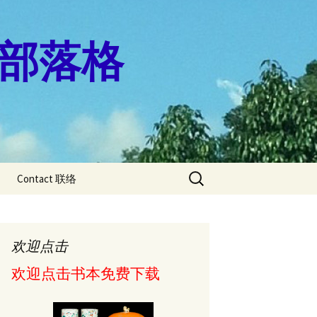
珊的部落格
Search
Contact 联络
for:
燕飛” 一輩子
盤病
欢迎点击
痛的人适合做
运动?
欢迎点击书本免费下载
秘密