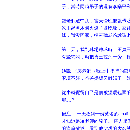
手，當時同時舉手的還有李樂平
羅老師選中我，當天傍晚他就帶
爸正起著木炭火爐子做晚飯，家裡
球，還沒回家，後來聽老爸說羅
第二天，我到球場練球時，王貞
有些納悶，就把貞玉拉到一旁，輕
她說：“袁老師（我上中學時的籃
家境不好，爸爸媽媽又離婚了，好
從小就覺得自己是個被溫暖包圍
哪兒？
後注： 一天收到一份莫名的ema
才知道是羅老師的兒子。 兩人相互
的這篇敘述，看到他父親的大名就