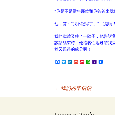
“你是不是當年那位和你爸爸來我
他回答：“我不記得了。” （是
我們繼續又聊了一陣子，他告訴
談話結束時，他禮貌性地邀請我
妙又難得的緣分啊！
F
T
L
G
S
W
Y
a
w
i
m
i
h
a
c
i
n
a
n
a
h
e
t
k
i
a
t
o
b
t
e
l
W
s
o
o
e
d
e
A
M
o
r
I
i
p
a
Post
←
我们的毕伯伯
k
n
b
p
i
o
l
navigation