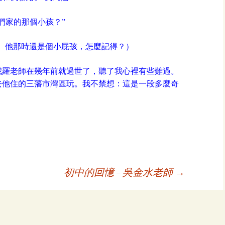
們家的那個小孩？”
啊！ 他那時還是個小屁孩，怎麼記得？）
我羅老師在幾年前就過世了，聽了我心裡有些難過。
去他住的三藩市灣區玩。我不禁想：這是一段多麼奇
初中的回憶 – 吳金水老師
→