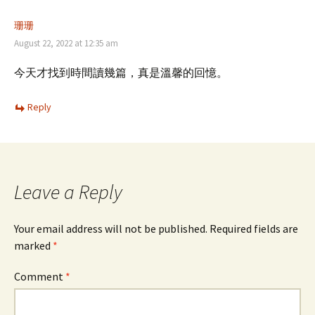
珊珊
August 22, 2022 at 12:35 am
今天才找到時間讀幾篇，真是溫馨的回憶。
Reply
Leave a Reply
Your email address will not be published.
Required fields are
marked
*
Comment
*