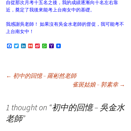
自從那次月考十五名之後，我的成績逐漸向十名左右靠
近，奠定了我後來能考上台南女中的基礎。
我感謝吳老師！ 如果沒有吳金水老師的督促，我可能考不
上台南女中！
F
T
L
G
S
W
Y
a
w
i
m
i
h
a
c
i
n
a
n
a
h
e
t
k
i
a
t
o
b
t
e
l
W
s
o
o
e
d
e
A
M
o
r
I
i
p
a
Post
←
初中的回憶 – 羅彬然老師
k
n
b
p
i
o
l
雀斑姑娘 – 郭素幸
→
navigation
1 thought on “
初中的回憶 – 吳金水
老師
”