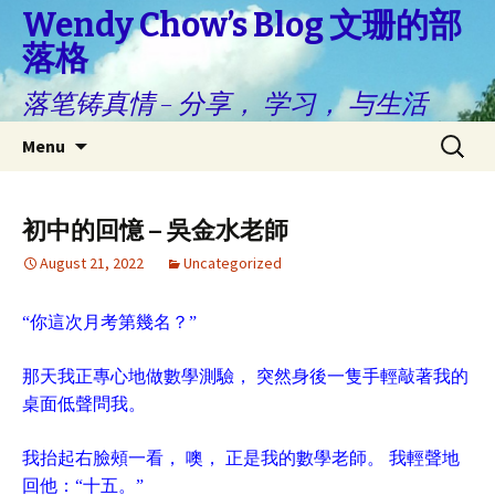
Wendy Chow’s Blog 文珊的部
落格
落笔铸真情 – 分享， 学习， 与生活
Skip
Search
Menu
to
for:
content
初中的回憶 – 吳金水老師
August 21, 2022
Uncategorized
“你這次月考第幾名？”
那天我正專心地做數學測驗， 突然身後一隻手輕敲著我的
桌面低聲問我。
我抬起右臉頰一看， 噢， 正是我的數學老師。 我輕聲地
回他：“十五。”