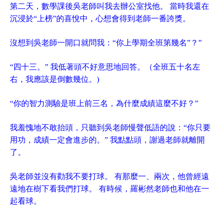
第二天，數學課後吳老師叫我去辦公室找他。 當時我還在
沉浸於“上榜”的喜悅中，心想會得到老師一番誇獎。
沒想到吳老師一開口就問我：“你上學期全班第幾名”？”
“四十三。” 我低著頭不好意思地回答。（全班五十名左
右，我應該是倒數幾位。)
“你的智力測驗是班上前三名，為什麼成績這麼不好？”
我羞愧地不敢抬頭，只聽到吳老師慢聲低語的說：“你只要
用功，成績一定會進步的。” 我點點頭，謝過老師就離開
了。
吳老師並沒有勸我不要打球。 有那麼一、兩次，他曾經遠
遠地在樹下看我們打球。 有時候，羅彬然老師也和他在一
起看球。