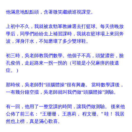
他滿意地點點頭，含著微笑繼續巡視課堂。
上初中不久，我就被袁勁軍教練選去打籃球。每天傍晚放
學后，同學們紛紛去上補習課時，我就在籃球場上來回奔
波，渾身汗水，不知磨壞了多少雙球鞋。
初三時，吳老師教我們數學。他個子不高，頭髮濃密，臉
孔俊俏，走起路來一拐一拐的（可能是小兒麻痹的後遺
症。 )
那時候，吳老師對“頭腦體操”很有興趣。 當時數學課後，
一有幾分鐘空擋，吳老師就叫我們做“頭腦體操”測驗。
有一回，他用了一整堂課的時間，讓我們做測驗。 後來他
公佈了前三名： “王珊珊， 王惠莉， 程文珊。” 哇！ 我居
然也上榜，真是滿心歡喜。