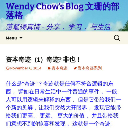
Wendy Chow’s Blog 文珊的部
落格
落笔铸真情 – 分享， 学习， 与生活
Skip
Search
Menu
to
for:
content
资本奇迹（1）奇迹? 非也！
November 6, 2014
资本奇迹
资本奇迹系列
什么是“奇迹”？奇迹就是任何不符合逻辑的东
西， 譬如在日常生活中一件普通的事件， 一般
人可以用逻辑来解释的东西， 但是它带给我们一
个新的见解，让我们突然大开眼界， 发现它能带
给我们更高、 更远、 更大的价值， 并且带给我
们意想不到的惊喜和发现， 这就是一个奇迹。