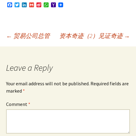
F
T
L
G
S
W
Y
a
w
i
m
i
h
a
c
i
n
a
n
a
h
e
t
k
i
a
t
o
b
t
e
l
W
s
o
o
e
d
e
A
M
o
r
I
i
p
a
Post
←
贸易公司总管
资本奇迹（2）见证奇迹
→
k
n
b
p
i
o
l
navigation
Leave a Reply
Your email address will not be published.
Required fields are
marked
*
Comment
*